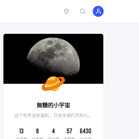
無糖的小宇宙
这个世界没有废料，只有未被打开的人。
13
8
4
57
6430
文章数
分类数
评论数
点赞数
访问量