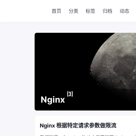
首页
分类
标签
归档
动态
[3]
Nginx
Nginx 根据特定请求参数做限流